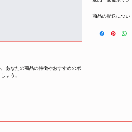
返品・返金ポリシ
明に加え、商品の特
しましょう。
返品・返金ポリシー
商品の配送につい
満足しなかった場合
の手順などを説明し
配送地域、料金、所
顧客からの信頼を獲
する情報を入力して
だけます。
とで顧客からの信頼
いただけます。
い。あなたの商品の特徴やおすすめのポ
ましょう。