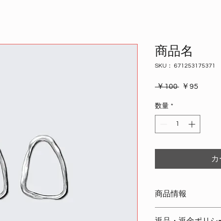
商品名
SKU： 671253175371
通
セ
 ￥100 
￥95
常
ー
数量
*
価
ル
格
価
格
カ
商品情報
商品の詳細を入力し