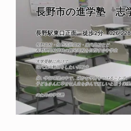
長野市の進学塾 志
長野駅東口正面 徒歩2分 026-228-
長野高校・長野吉田高校・屋代高校など
長野県高校受験の難関高校を目指す小中学生
​大学受験に向けて
現代文の勉強をしたい高校生
良い学習環境の中で、確かな学力をつけることで、
​子どもさんに幸せな人生を歩んでほしいと願う保護
​​のための学習塾