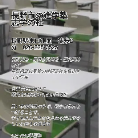
長野市の進学塾
志学の杜
長野駅東口正面 徒歩2
分
026-228-3525
長野高校・長野吉田高校・屋代高校
など
長野県高校受験の難関高校を目指す
小中学生
​大学受験に向けて
現代文の勉強をしたい高校生
良い学習環境の中で、確かな学力を
つけることで、
​子どもさんに幸せな人生を歩んでほ
しいと願う保護者様
​​のための学習塾