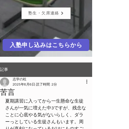
塾生・欠席連絡
入塾申し込みはこちらから
記事
志学の杜
2025年8月6日
読了時間: 2分
苦言
夏期講習に入ってから一生懸命な生徒
さんが一気に増えた中3ですが、残念な
ことに心底やる気がないらしく、ダラ
ーっとしている生徒さんもいます。周
りが真剣になっているだけにものすご