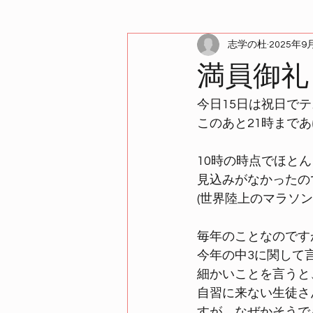
志学の杜
2025年9
満員御礼
今日15日は祝日で
このあと21時まで
10時の時点でほと
見込みがなかったの
(世界陸上のマラソ
毎年のことなのです
今年の中3に関して
細かいことを言うと
自習に来ない生徒さ
すが、なぜかそうで