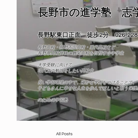
長野市の進学塾 志
長野駅東口正面 徒歩2分 026-228-
長野高校・長野吉田高校・屋代高校など
長野県高校受験の難関高校を目指す小中学生
​大学受験に向けて
現代文の勉強をしたい高校生
良い学習環境の中で、確かな学力をつけることで、
​子どもさんに幸せな人生を歩んでほしいと願う保護
​​のための学習塾
All Posts