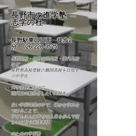
長野市の進学塾
志学の杜
長野駅東口正面 徒歩2
分
026-228-3525
長野高校・長野吉田高校・屋代高校
など
長野県高校受験の難関高校を目指す
小中学生
​大学受験に向けて
現代文の勉強をしたい高校生
良い学習環境の中で、確かな学力を
つけることで、
​子どもさんに幸せな人生を歩んでほ
しいと願う保護者様
​​のための学習塾