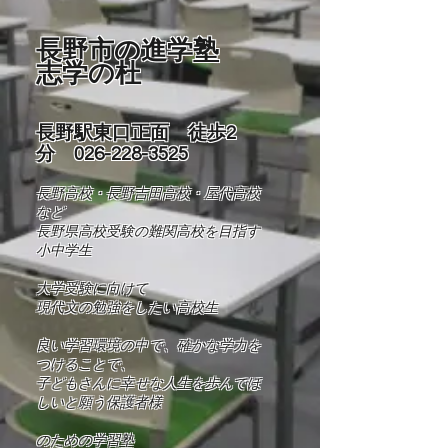
長野市の進学塾
志学の杜
長野駅東口正面 徒歩2
分
026-228-3525
長野高校・長野吉田高校・屋代高校
など
長野県高校受験の難関高校を目指す
小中学生
​大学受験に向けて
現代文の勉強をしたい高校生
良い学習環境の中で、確かな学力を
つけることで、
​子どもさんに幸せな人生を歩んでほ
しいと願う保護者様
​​のための学習塾