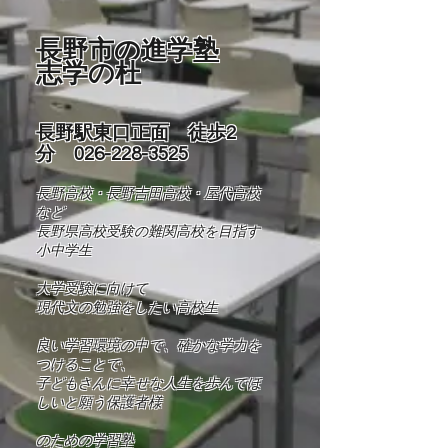
長野市の進学塾
志学の杜
長野駅東口正面 徒歩2
分
026-228-3525
長野高校・長野吉田高校・屋代高校
など
長野県高校受験の難関高校を目指す
小中学生
​大学受験に向けて
現代文の勉強をしたい高校生
良い学習環境の中で、確かな学力を
つけることで、
​子どもさんに幸せな人生を歩んでほ
しいと願う保護者様
​​のための学習塾