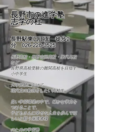
長野市の進学塾
志学の杜
長野駅東口正面 徒歩2
分
026-228-3525
長野高校・長野吉田高校・屋代高校
など
長野県高校受験の難関高校を目指す
小中学生
​大学受験に向けて
現代文の勉強をしたい高校生
良い学習環境の中で、確かな学力を
つけることで、
​子どもさんに幸せな人生を歩んでほ
しいと願う保護者様
​​のための学習塾