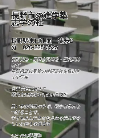
長野市の進学塾
志学の杜
長野駅東口正面 徒歩2
分
026-228-3525
長野高校・長野吉田高校・屋代高校
など
長野県高校受験の難関高校を目指す
小中学生
​大学受験に向けて
現代文の勉強をしたい高校生
良い学習環境の中で、確かな学力を
つけることで、
​子どもさんに幸せな人生を歩んでほ
しいと願う保護者様
​​のための学習塾