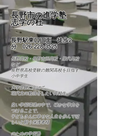
長野市の進学塾
志学の杜
長野駅東口正面 徒歩2
分
026-228-3525
長野高校・長野吉田高校・屋代高校
など
長野県高校受験の難関高校を目指す
小中学生
​大学受験に向けて
現代文の勉強をしたい高校生
良い学習環境の中で、確かな学力を
つけることで、
​子どもさんに幸せな人生を歩んでほ
しいと願う保護者様
​​のための学習塾