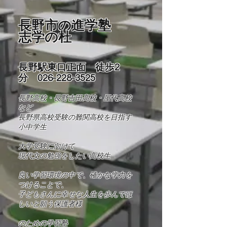
長野市の進学塾
志学の杜
長野駅東口正面 徒歩2
分
026-228-3525
長野高校・長野吉田高校・屋代高校
など
長野県高校受験の難関高校を目指す
小中学生
​大学受験に向けて
現代文の勉強をしたい高校生
良い学習環境の中で、確かな学力を
つけることで、
​子どもさんに幸せな人生を歩んでほ
しいと願う保護者様
​​のための学習塾